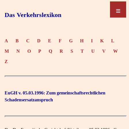
≡
≡
Das Verkehrslexikon
A
B
C
D
E
F
G
H
I
K
L
M
N
O
P
Q
R
S
T
U
V
W
Z
EuGH v. 05.03.1996: Zum gemeinschaftsrechtlichen
Schadensersatzanspruch