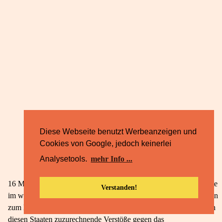
Diese Webseite benutzt Werbeanzeigen und
Cookies von Google, jedoch keinerlei
Analysetools.
mehr Info ...
16 Mit ihrer ersten Frage möchten die beiden vorlegenden Gerichte
Verstanden!
im wesentlichen wissen, ob der Grundsatz, dass die Mitgliedstaaten
zum Ersatz der Schäden verpflichtet sind, die dem einzelnen durch
diesen Staaten zuzurechnende Verstöße gegen das