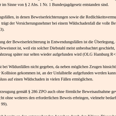
 im Sinne von § 2 Abs. 1 Nr. 1 Bundesjagdgesetz entstanden sind.
gsfällen, in denen Beweiserleichterungen sowie die Redlichkeitsverm
 trägt der Versicherungsnehmer bei einem Wildschadenfall die volle B
3).
ung der Beweiserleichterung in Entwendungsfällen ist die Überlegung,
eweisnot ist, weil ein solcher Diebstahl meist unbeobachtet geschieht,
ahrzeug später nur selten wieder aufgefunden wird (OLG Hamburg R+
st bei Wildunfällen nicht gegeben, da neben möglichen Zeugen hinsicht
ur Kollision gekommen ist, an der Unfallstelle aufgefunden werden ka
luss auf einen Wildschaden in vielen Fällen ermöglichen.
erzeugung gemäß § 286 ZPO auch ohne förmliche Beweisaufnahme gewi
t ohne weiteres den erforderlichen Beweis erbringen, vielmehr bedarf 
99).