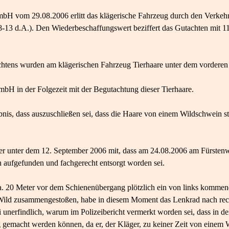
vom 29.08.2006 erlitt das klägerische Fahrzeug durch den Verkehrsu
8-13 d.A.). Den Wiederbeschaffungswert beziffert das Gutachten mit 11
tens wurden am klägerischen Fahrzeug Tierhaare unter dem vorderen K
bH in der Folgezeit mit der Begutachtung dieser Tierhaare.
is, dass auszuschließen sei, dass die Haare von einem Wildschwein s
äger unter dem 12. September 2006 mit, dass am 24.08.2006 am Fürst
 aufgefunden und fachgerecht entsorgt worden sei.
ca. 20 Meter vor dem Schienenübergang plötzlich ein von links komme
ld zusammengestoßen, habe in diesem Moment das Lenkrad nach rechts
ei unerfindlich, warum im Polizeibericht vermerkt worden sei, dass in de
g gemacht werden können, da er, der Kläger, zu keiner Zeit von einem