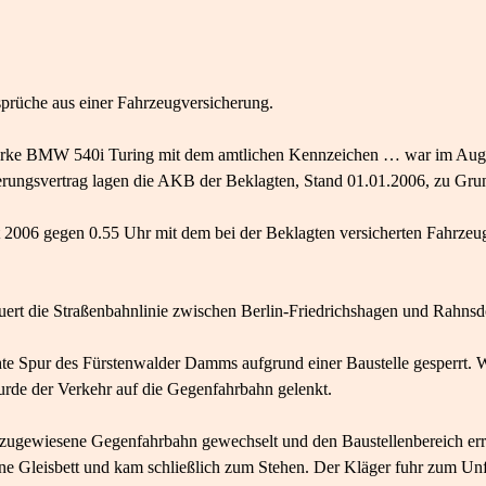
rüche aus einer Fahrzeugversicherung.
arke BMW 540i Turing mit dem amtlichen Kennzeichen … war im Augu
herungsvertrag lagen die AKB der Beklagten, Stand 01.01.2006, zu Gru
 2006 gegen 0.55 Uhr mit dem bei der Beklagten versicherten Fahrze
uert die Straßenbahnlinie zwischen Berlin-Friedrichshagen und Rahn
te Spur des Fürstenwalder Damms aufgrund einer Baustelle gesperrt. W
rde der Verkehr auf die Gegenfahrbahn gelenkt.
ugewiesene Gegenfahrbahn gewechselt und den Baustellenbereich erreich
fene Gleisbett und kam schließlich zum Stehen. Der Kläger fuhr zum Unf