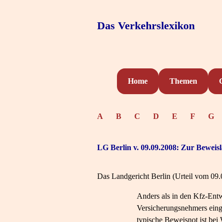
Das Verkehrslexikon
Home
Themen
A
B
C
D
E
F
G
LG Berlin v. 09.09.2008: Zur Beweis
Das Landgericht Berlin (Urteil vom 09.
Anders als in den Kfz-Ent
Versicherungsnehmers eingr
typische Beweisnot ist bei