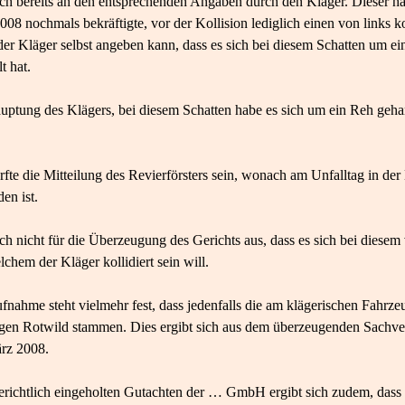
doch bereits an den entsprechenden Angaben durch den Kläger. Dieser ha
08 nochmals bekräftigte, vor der Kollision lediglich einen von links
der Kläger selbst angeben kann, dass es sich bei diesem Schatten um ei
t hat.
hauptung des Klägers, bei diesem Schatten habe es sich um ein Reh geha
te die Mitteilung des Revierförsters sein, wonach am Unfalltag in der 
en ist.
ch nicht für die Überzeugung des Gerichts aus, dass es sich bei diesem
lchem der Kläger kollidiert sein will.
ahme steht vielmehr fest, dass jedenfalls die am klägerischen Fahrzeug
gen Rotwild stammen. Dies ergibt sich aus dem überzeugenden Sachve
rz 2008.
richtlich eingeholten Gutachten der … GmbH ergibt sich zudem, dass d