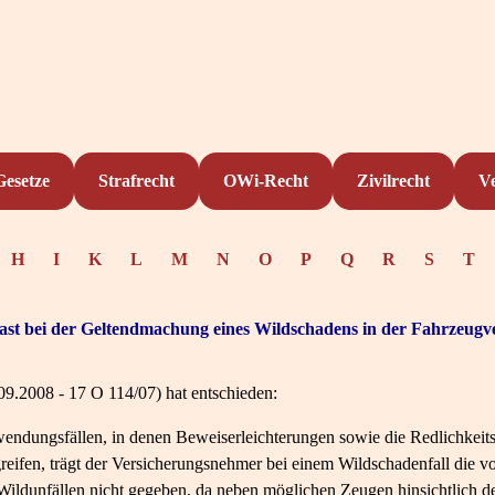
Gesetze
Strafrecht
OWi-Recht
Zivilrecht
V
H
I
K
L
M
N
O
P
Q
R
S
T
last bei der Geltendmachung eines Wildschadens in der Fahrzeugv
09.2008 - 17 O 114/07) hat entschieden:
wendungsfällen, in denen Beweiserleichterungen sowie die Redlichkei
eifen, trägt der Versicherungsnehmer bei einem Wildschadenfall die vo
 Wildunfällen nicht gegeben, da neben möglichen Zeugen hinsichtlich d