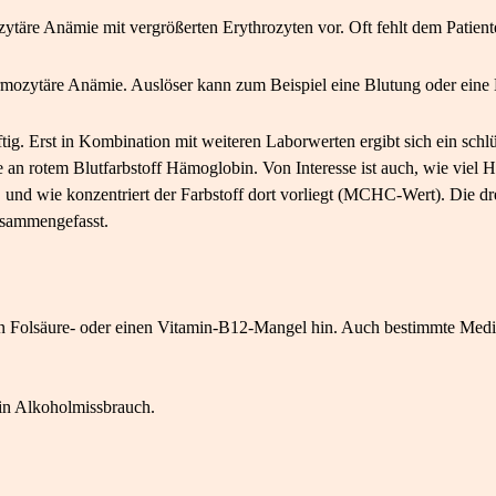
zytäre Anämie mit vergrößerten Erythrozyten vor. Oft fehlt dem Patien
rmozytäre Anämie. Auslöser kann zum Beispiel eine Blutung oder eine
tig. Erst in Kombination mit weiteren Laborwerten ergibt sich ein schl
e an rotem Blutfarbstoff Hämoglobin. Von Interesse ist auch, wie viel 
), und wie konzentriert der Farbstoff dort vorliegt (MCHC-Wert). D
usammengefasst.
en Folsäure- oder einen Vitamin-B12-Mangel hin. Auch bestimmte Med
ein Alkoholmissbrauch.