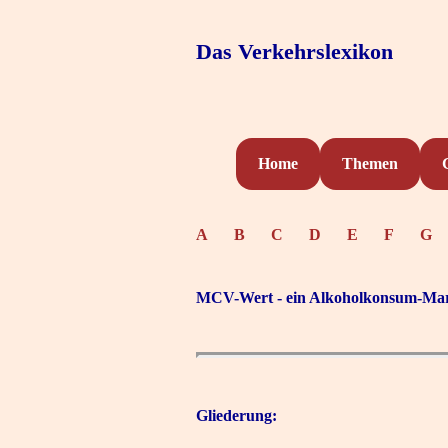
Das Verkehrslexikon
Home
Themen
A
B
C
D
E
F
G
MCV-Wert - ein Alkoholkonsum-Ma
Gliederung: