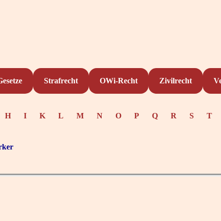
Gesetze
Strafrecht
OWi-Recht
Zivilrecht
V
H
I
K
L
M
N
O
P
Q
R
S
T
rker