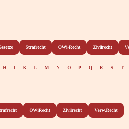
Gesetze
Strafrecht
OWi-Recht
Zivilrecht
V
H
I
K
L
M
N
O
P
Q
R
S
T
trafrecht
OWiRecht
Zivilrecht
Verw.Recht