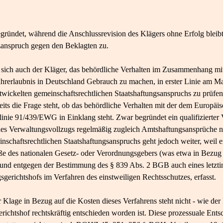
egründet, während die Anschlussrevision des Klägers ohne Erfolg bleibt
zanspruch gegen den Beklagten zu.
tzt sich auch der Kläger, das behördliche Verhalten im Zusammenhang m
Fahrerlaubnis in Deutschland Gebrauch zu machen, in erster Linie am M
ickelten gemeinschaftsrechtlichen Staatshaftungsanspruchs zu prüfen
reits die Frage steht, ob das behördliche Verhalten mit der dem Europä
inie 91/439/EWG in Einklang steht. Zwar begründet ein qualifizierter 
es Verwaltungsvollzugs regelmäßig zugleich Amtshaftungsansprüche n
schaftsrechtlichen Staatshaftungsanspruchs geht jedoch weiter, weil er
töße des nationalen Gesetz- oder Verordnungsgebers (was etwa in Bezug 
nd entgegen der Bestimmung des § 839 Abs. 2 BGB auch eines letztin
sgerichtshofs im Verfahren des einstweiligen Rechtsschutzes, erfasst.
Klage in Bezug auf die Kosten dieses Verfahrens steht nicht - wie der
ichtshof rechtskräftig entschieden worden ist. Diese prozessuale Entsc