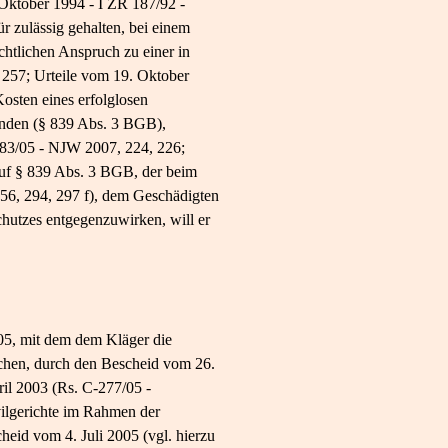
 Oktober 1994 - I ZR 187/92 -
zulässig gehalten, bei einem
chtlichen Anspruch zu einer in
 257; Urteile vom 19. Oktober
osten eines erfolglosen
wenden (§ 839 Abs. 3 BGB),
283/05 - NJW 2007, 224, 226;
auf § 839 Abs. 3 BGB, der beim
156, 294, 297 f), dem Geschädigten
chutzes entgegenzuwirken, will er
005, mit dem dem Kläger die
chen, durch den Bescheid vom 26.
il 2003 (Rs. C-277/05 -
vilgerichte im Rahmen der
id vom 4. Juli 2005 (vgl. hierzu