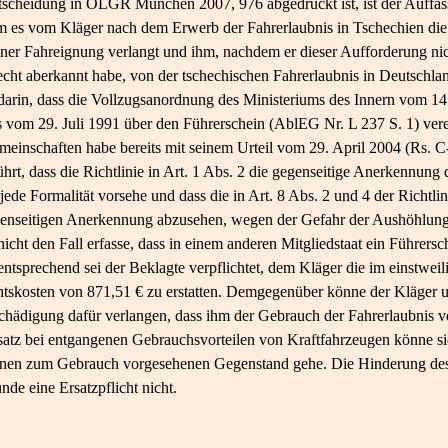
tscheidung in OLGR München 2007, 976 abgedruckt ist, ist der Auffas
em es vom Kläger nach dem Erwerb der Fahrerlaubnis in Tschechien di
er Fahreignung verlangt und ihm, nachdem er dieser Aufforderung ni
echt aberkannt habe, von der tschechischen Fahrerlaubnis in Deutsch
arin, dass die Vollzugsanordnung des Ministeriums des Innern vom 14. J
 vom 29. Juli 1991 über den Führerschein (AblEG Nr. L 237 S. 1) ver
einschaften habe bereits mit seinem Urteil vom 29. April 2004 (Rs. C-
t, dass die Richtlinie in Art. 1 Abs. 2 die gegenseitige Anerkennung 
jede Formalität vorsehe und dass die in Art. 8 Abs. 2 und 4 der Richtli
genseitigen Anerkennung abzusehen, wegen der Gefahr der Aushöhlung
icht den Fall erfasse, dass in einem anderen Mitgliedstaat ein Führersch
entsprechend sei der Beklagte verpflichtet, dem Kläger die im einstwei
htskosten von 871,51 € zu erstatten. Demgegenüber könne der Kläger u
chädigung dafür verlangen, dass ihm der Gebrauch der Fahrerlaubnis v
tz bei entgangenen Gebrauchsvorteilen von Kraftfahrzeugen könne sic
n einen zum Gebrauch vorgesehenen Gegenstand gehe. Die Hinderung des
de eine Ersatzpflicht nicht.