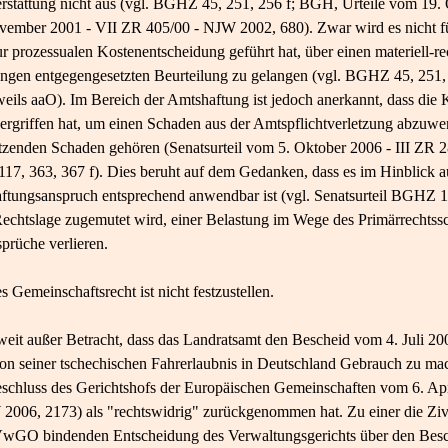
rstattung nicht aus (vgl. BGHZ 45, 251, 256 f; BGH, Urteile vom 19.
ber 2001 - VII ZR 405/00 - NJW 2002, 680). Zwar wird es nicht für 
r prozessualen Kostenentscheidung geführt hat, über einen materiell-re
ungen entgegengesetzten Beurteilung zu gelangen (vgl. BGHZ 45, 251,
ls aaO). Im Bereich der Amtshaftung ist jedoch anerkannt, dass die K
e ergriffen hat, um einen Schaden aus der Amtspflichtverletzung abzu
etzenden Schaden gehören (Senatsurteil vom 5. Oktober 2006 - III ZR 
117, 363, 367 f). Dies beruht auf dem Gedanken, dass es im Hinblick 
aftungsanspruch entsprechend anwendbar ist (vgl. Senatsurteil BGHZ 
 Rechtslage zugemutet wird, einer Belastung im Wege des Primärrechtss
prüche verlieren.
 Gemeinschaftsrecht ist nicht festzustellen.
soweit außer Betracht, dass das Landratsamt den Bescheid vom 4. Juli 2
on seiner tschechischen Fahrerlaubnis in Deutschland Gebrauch zu ma
eschluss des Gerichtshofs der Europäischen Gemeinschaften vom 6. Apr
W 2006, 2173) als "rechtswidrig" zurückgenommen hat. Zu einer die Zi
wGO bindenden Entscheidung des Verwaltungsgerichts über den Besche