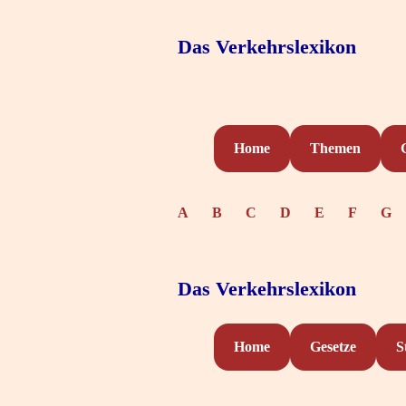
Das Verkehrslexikon
Home
Themen
A
B
C
D
E
F
G
Das Verkehrslexikon
Home
Gesetze
S