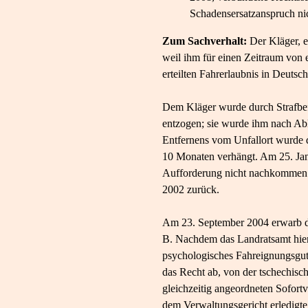
Schadensersatzanspruch nic
Zum Sachverhalt:
Der Kläger, e
weil ihm für einen Zeitraum von 
erteilten Fahrerlaubnis in Deuts
Dem Kläger wurde durch Strafbef
entzogen; sie wurde ihm nach Abl
Entfernens vom Unfallort wurde d
10 Monaten verhängt. Am 25. Janu
Aufforderung nicht nachkommen w
2002 zurück.
Am 23. September 2004 erwarb der
B. Nachdem das Landratsamt hierv
psychologisches Fahreignungsguta
das Recht ab, von der tschechis
gleichzeitig angeordneten Sofort
dem Verwaltungsgericht erledigte