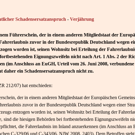
htlicher Schadensersatzanspruch
-
Verjährung
inem Führerschein, der in einem anderen Mitgliedstaat der Europä
n Fahrerlaubnis zuvor in der Bundesrepublik Deutschland wegen 
ogen worden ist, seinen Wohnsitz bei Erteilung der Fahrerlaubnis 
 fortbestehenden Eignungszweifeln nicht nach Art. 1 Abs. 2 der Ric
en (im Anschluss an EuGH, Urteil vom 26. Juni 2008, verbundene
t daher ein Schadensersatzanspruch nicht zu.
ZR 212/07) hat entschieden:
erschein, der in einem anderen Mitgliedstaat der Europäischen Gemeinsc
Fahrerlaubnis zuvor in der Bundesrepublik Deutschland wegen einer St
zeugs entzogen worden ist, seinen Wohnsitz bei Erteilung der Fahrerla
te, sind die hiesigen Behörden bei fortbestehenden Eignungszweifeln nic
flichtet, die Fahrerlaubnis im Inland anzuerkennen (im Anschluss an
chen C-329/06 und C-343/06, NJW 2008, 2403). Dem Betroffen steht 