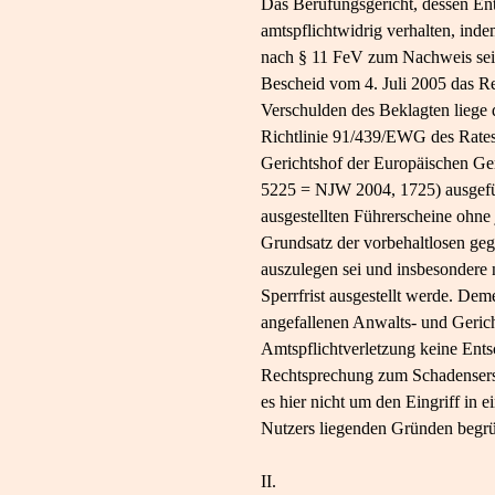
Das Berufungsgericht, dessen En
amtspflichtwidrig verhalten, ind
nach § 11 FeV zum Nachweis sein
Bescheid vom 4. Juli 2005 das R
Verschulden des Beklagten liege d
Richtlinie 91/439/EWG des Rates
Gerichtshof der Europäischen Gem
5225 = NJW 2004, 1725) ausgeführ
ausgestellten Führerscheine ohne 
Grundsatz der vorbehaltlosen ge
auszulegen sei und insbesondere n
Sperrfrist ausgestellt werde. Dem
angefallenen Anwalts- und Geric
Amtspflichtverletzung keine Ents
Rechtsprechung zum Schadensersa
es hier nicht um den Eingriff i
Nutzers liegenden Gründen begrün
II.