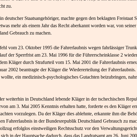
ht zu.
in deutscher Staatsangehöriger, machte gegen den beklagten Freistaat 
etwas mehr als einem Jahr das Recht aberkannt worden war, von seiner
chland Gebrauch zu machen.
ehl vom 23. Oktober 1995 die Fahrerlaubnis wegen fahrlässiger Trunk
auf der Sperrfrist am 23. Mai 1996 für die Führerscheinklasse 2 wieder
em Kläger durch Strafurteil vom 15. Mai 2001 die Fahrerlaubnis erneut
ar 2002 beantragte der Kläger die Wiedererteilung der Fahrerlaubnis.
ollte, ein medizinisch-psychologisches Gutachten beizubringen, nah
 weiterhin in Deutschland lebende Kläger in der tschechischen Repub
on am 3. Mai 2005 Kenntnis erhalten hatte, forderte es den Kläger ern
chten vorzulegen. Da der Kläger dies ablehnte, erkannte ihm die Beh
chen Fahrerlaubnis in der Bundesrepublik Deutschland Gebrauch zu m
vollzug erfolglos einstweiligen Rechtsschutz vor den Verwaltungsgeric
 sich in der Hauptsache dadurch, dass das Landratsamt am 26. Juni 200