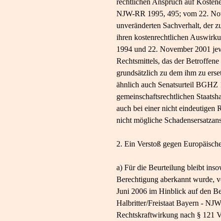
rechtlichen Anspruch auf Kostene
NJW-RR 1995, 495; vom 22. Novem
unveränderten Sachverhalt, der zu
ihren kostenrechtlichen Auswirk
1994 und 22. November 2001 jewei
Rechtsmittels, das der Betroffen
grundsätzlich zu dem ihm zu ers
ähnlich auch Senatsurteil BGHZ 
gemeinschaftsrechtlichen Staatsh
auch bei einer nicht eindeutigen
nicht mögliche Schadensersatzans
2. Ein Verstoß gegen Europäisches
a) Für die Beurteilung bleibt in
Berechtigung aberkannt wurde, v
Juni 2006 im Hinblick auf den B
Halbritter/Freistaat Bayern - NJ
Rechtskraftwirkung nach § 121 V