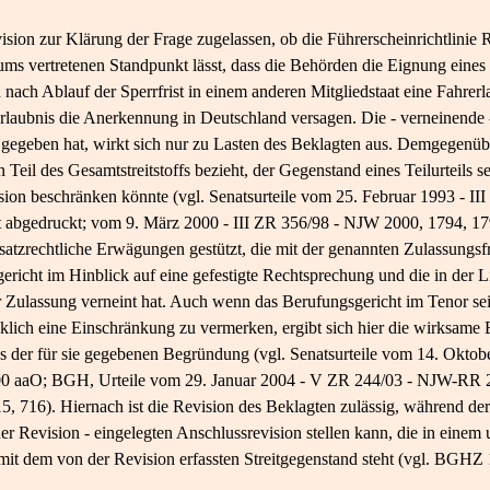
ision zur Klärung der Frage zugelassen, ob die Führerscheinrichtlinie 
ms vertretenen Standpunkt lässt, dass die Behörden die Eignung eines 
 nach Ablauf der Sperrfrist in einem anderen Mitgliedstaat eine Fahrer
rerlaubnis die Anerkennung in Deutschland versagen. Die - verneinende 
 gegeben hat, wirkt sich nur zu Lasten des Beklagten aus. Demgegenübe
n Teil des Gesamtstreitstoffs bezieht, der Gegenstand eines Teilurteils 
ision beschränken könnte (vgl. Senatsurteile vom 25. Februar 1993 - I
 abgedruckt; vom 9. März 2000 - III ZR 356/98 - NJW 2000, 1794, 1
ersatzrechtliche Erwägungen gestützt, die mit der genannten Zulassun
ericht im Hinblick auf eine gefestigte Rechtsprechung und die in der Li
 Zulassung verneint hat. Auch wenn das Berufungsgericht im Tenor se
cklich eine Einschränkung zu vermerken, ergibt sich hier die wirksam
aus der für sie gegebenen Begründung (vgl. Senatsurteile vom 14. Okto
00 aaO; BGH, Urteile vom 29. Januar 2004 - V ZR 244/03 - NJW-RR 2
 716). Hiernach ist die Revision des Beklagten zulässig, während der
r Revision - eingelegten Anschlussrevision stellen kann, die in einem 
t dem von der Revision erfassten Streitgegenstand steht (vgl. BGHZ 1