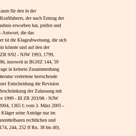
Raum für den in der
Kraftfahrers, der nach Entzug der
laubnis erworben hat, prüfen und
- Antwort, die das
r ist die Klageabweisung, die sich
sein könnte und auf den der
II ZR 9/92 - NJW 1993, 1799,
796, insoweit in BGHZ 144, 59
gsfrage in keinem Zusammenhang
teratur vertretene herrschende
iner Entscheidung die Revision
e Beschränkung der Zulassung mit
ber 1999 - III ZR 203/98 - NJW
004, 1365 f; vom 3. März 2005 -
 Kläger seine Anträge nur im
unmittelbaren rechtlichen und
74, 244, 252 ff Rn. 38 bis 40).