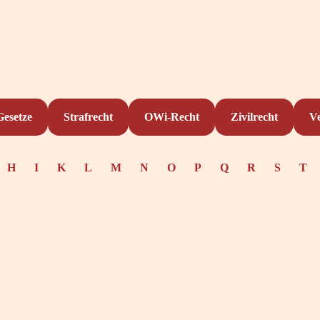
Gesetze
Strafrecht
OWi-Recht
Zivilrecht
V
H
I
K
L
M
N
O
P
Q
R
S
T