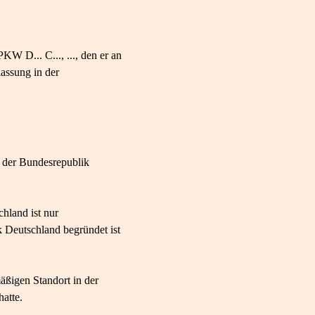
W D... C..., ..., den er an
lassung in der
 der Bundesrepublik
hland ist nur
 Deutschland begründet ist
ßigen Standort in der
atte.