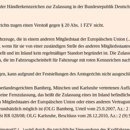
er Händlerkennzeichen zur Zulassung in der Bundesrepublik Deutschlan
richts tragen einen Verstoß gegen § 20 Abs. 1 FZV nicht.
zeuge, die in einem anderen Mitgliedstaat der Europäischen Union (..
wenn für sie von einer zuständigen Stelle des anderen Mitgliedsstaates (
llt und im Inland kein regelmäßiger Standort begründet ist. Die Zula
, die im Fahrzeugscheinheft für Fahrzeuge mit roten Kennzeichen nac
en, kann aufgrund der Feststellungen des Amtsgerichts nicht ausgesch
berlandesgerichten Bamberg, München und Karlsruhe vertretenen Auffa
ine Fernzulassung, das heißt die Zulassung eines im Inland befindlic
n Mitgliedstaates der Europäischen Union oder eines anderen Vertrags
rundsätzlich möglich ist (OLG Bamberg, Urteil vom 25.9.2007, Az.: 
St RR 028/08; OLG Karlsruhe, Beschluss vom 28.12.2010, Az.: 2 (9) 
matort)“ (...) wird durch die tatsächliche Verwendung des Kraftfahrzeu