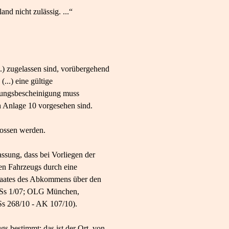
d nicht zulässig. ...“
.) zugelassen sind, vorübergehend
...) eine gültige
ssungsbescheinigung muss
h Anlage 10 vorgesehen sind.
lossen werden.
ssung, dass bei Vorliegen der
hen Fahrzeugs durch eine
staates des Abkommens über den
2 Ss 1/07; OLG München,
Ss 268/10 - AK 107/10).
gs bestimmt; das ist der Ort, von