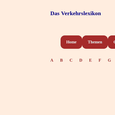
Das Verkehrslexikon
Home
Themen
A
B
C
D
E
F
G