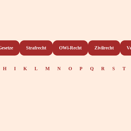
Gesetze
Strafrecht
OWi-Recht
Zivilrecht
V
H
I
K
L
M
N
O
P
Q
R
S
T