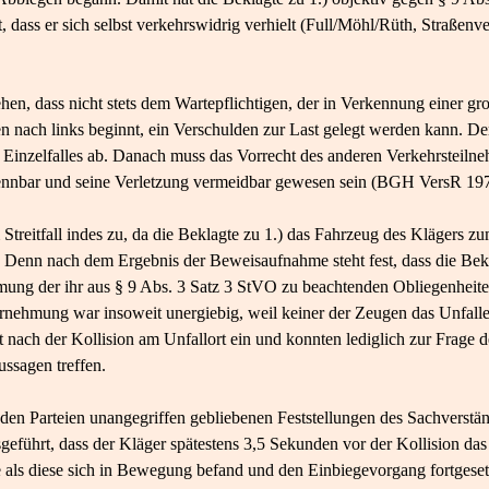
t, dass er sich selbst verkehrswidrig verhielt (Full/Möhl/Rüth, Straßen
hen, dass nicht stets dem Wartepflichtigen, der in Verkennung einer gr
n nach links beginnt, ein Verschulden zur Last gelegt werden kann. D
inzelfalles ab. Danach muss das Vorrecht des anderen Verkehrsteilneh
nnbar und seine Verletzung vermeidbar gewesen sein (BGH VersR 197
 Streitfall indes zu, da die Beklagte zu 1.) das Fahrzeug des Klägers 
 Denn nach dem Ergebnis der Beweisaufnahme steht fest, dass die Bekl
ng der ihr aus § 9 Abs. 3 Satz 3 StVO zu beachtenden Obliegenheiten
ehmung war insoweit unergiebig, weil keiner der Zeugen das Unfaller
st nach der Kollision am Unfallort ein und konnten lediglich zur Frage
ussagen treffen.
den Parteien unangegriffen gebliebenen Feststellungen des Sachverstän
sgeführt, dass der Kläger spätestens 3,5 Sekunden vor der Kollision da
als diese sich in Bewegung befand und den Einbiegevorgang fortgesetz