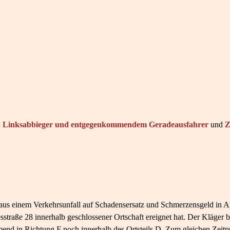
en Linksabbieger und entgegenkommendem Geradeausfahrer
und
Z
aus einem Verkehrsunfall auf Schadensersatz und Schmerzensgeld in A
straße 28 innerhalb geschlossener Ortschaft ereignet hat. Der Kläger 
n Richtung F noch innerhalb des Ortsteils D. Zum gleichen Zeitpun