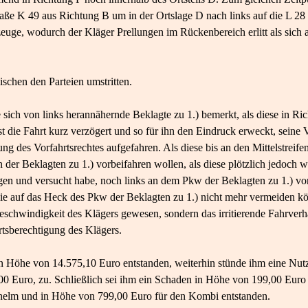
raße K 49 aus Richtung B um in der Ortslage D nach links auf die L 28
zeuge, wodurch der Kläger Prellungen im Rückenbereich erlitt als sich
schen den Parteien umstritten.
 sich von links herannähernde Beklagte zu 1.) bemerkt, als diese in Ri
t die Fahrt kurz verzögert und so für ihn den Eindruck erweckt, seine 
ng des Vorfahrtsrechtes aufgefahren. Als diese bis an den Mittelstreife
n der Beklagten zu 1.) vorbeifahren wollen, als diese plötzlich jedoch
en und versucht habe, noch links an dem Pkw der Beklagten zu 1.) vor
inie auf das Heck des Pkw der Beklagten zu 1.) nicht mehr vermeiden k
eschwindigkeit des Klägers gewesen, sondern das irritierende Fahrverha
tsberechtigung des Klägers.
in Höhe von 14.575,10 Euro entstanden, weiterhin stünde ihm eine Nut
00 Euro, zu. Schließlich sei ihm ein Schaden in Höhe von 199,00 Euro 
lhelm und in Höhe von 799,00 Euro für den Kombi entstanden.