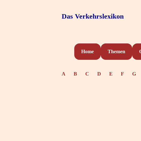
Das Verkehrslexikon
Home
Themen
A
B
C
D
E
F
G