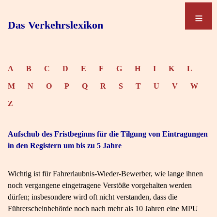
≡
≡
Das Verkehrslexikon
A
B
C
D
E
F
G
H
I
K
L
M
N
O
P
Q
R
S
T
U
V
W
Z
Aufschub des Fristbeginns für die Tilgung von Eintragungen
in den Registern um bis zu 5 Jahre
Wichtig ist für Fahrerlaubnis-Wieder-Bewerber, wie lange ihnen
noch vergangene eingetragene Verstöße vorgehalten werden
dürfen; insbesondere wird oft nicht verstanden, dass die
Führerscheinbehörde noch nach mehr als 10 Jahren eine MPU