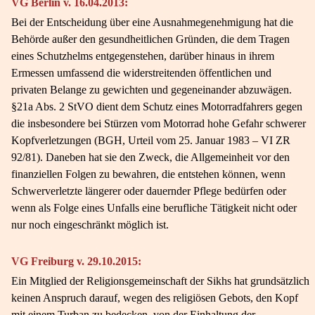
VG Berlin v. 16.04.2013:
Bei der Entscheidung über eine Ausnahmegenehmigung hat die
Behörde außer den gesundheitlichen Gründen, die dem Tragen
eines Schutzhelms entgegenstehen, darüber hinaus in ihrem
Ermessen umfassend die widerstreitenden öffentlichen und
privaten Belange zu gewichten und gegeneinander abzuwägen.
§21a Abs. 2 StVO dient dem Schutz eines Motorradfahrers gegen
die insbesondere bei Stürzen vom Motorrad hohe Gefahr schwerer
Kopfverletzungen (BGH, Urteil vom 25. Januar 1983 – VI ZR
92/81). Daneben hat sie den Zweck, die Allgemeinheit vor den
finanziellen Folgen zu bewahren, die entstehen können, wenn
Schwerverletzte längerer oder dauernder Pflege bedürfen oder
wenn als Folge eines Unfalls eine berufliche Tätigkeit nicht oder
nur noch eingeschränkt möglich ist.
VG Freiburg v. 29.10.2015:
Ein Mitglied der Religionsgemeinschaft der Sikhs hat grundsätzlich
keinen Anspruch darauf, wegen des religiösen Gebots, den Kopf
mit einem Turban zu bedecken, von der Einhaltung der