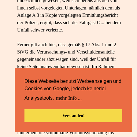
unbeachtlich gewesen, weil sich bereits aus den von
ihnen selbst vorgelegten Unterlagen, nämlich dem als
Anlage A 3 in Kopie vorgelegten Ermittlungsbericht
der Polizei, ergibt, dass sich der Fahrgast O... bei dem
Unfall schwer verletzte.
Ferner gilt auch hier, dass gemäß § 17 Abs. 1 und 2
StVG die Verursachungs- und Verschuldensanteile
gegeneinander abzuwägen sind, weil der Unfall für
keine Seite unabwendbar gewesen ist. Im Rahmen
dieser Abwägung sind – was schon ausgeführt
worden ist – neben unstreitigen Tatsachen nur
Diese Webseite benutzt Werbeanzeigen und
bewiesene Umstände zu berücksichtigen. Ferner
Cookies von Google, jedoch keinerlei
dürfen nur solche Umstände bei der Abwägung
Analysetools.
mehr Info ...
berücksichtigt werden, die unfallursächlich sind, sich
also im Unfallgeschehen niedergeschlagen haben.
Verstanden!
Zu Lasten der Klägerin und der Drittwiderbeklagten
fällt erneut die schuldhafte Vorfahrtsverletzung ins