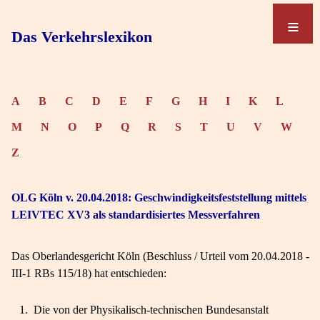
≡
≡
Das Verkehrslexikon
A
B
C
D
E
F
G
H
I
K
L
M
N
O
P
Q
R
S
T
U
V
W
Z
OLG Köln v. 20.04.2018: Geschwindigkeitsfeststellung mittels
LEIVTEC XV3 als standardisiertes Messverfahren
Das Oberlandesgericht Köln (Beschluss / Urteil vom 20.04.2018 -
III-1 RBs 115/18) hat entschieden:
1.
Die von der Physikalisch-technischen Bundesanstalt