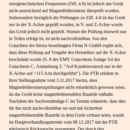
energietechnischen Frequenzen (Ziff. 4-​8) ist jedoch das Gerät
nicht ausreichend auf Magnetfeldresistenz überprüft worden.
Insbesondere bezüglich der Prüfungen zu Ziff. 4-​8 ist das Gerät
nur in der X-​Achse geprüft worden, in Y- und Z-​Achse wurde
das Gerät jedoch nicht geprüft. Warum die Prüfung insoweit nur
in Teilen erfolgt ist, ist nicht nachvollziehbar. Aus den
Gutachten der hierzu beauftragten Firma N GmbH ergibt sich,
dass diese Prüfung auf Vorgabe des Herstellers auf die X-​Achse
beschränkt wurde (S. 8 des EMV Gutachtens Anlage A4 des
Gutachtens C, Anmerkung 2: "Auf Kundenwunsch nur in der
X-​Achse auf >115 A/m durchgeführt"). Die PTB erklärte in
ihrer Stellungnahme vom 3.11.2017 hierzu, dass
Magnetfeldresistenzprüfungen nicht erforderlich gewesen seien,
da das Gerät keine magnetfeldsensiblen Bauteile enthalte.
Nachdem der Sachverständige C im Termin erläuterte, dass dies
für ihn nicht nachvollziehbar sei und mit Sicherheit
magnetfeldsensible Bauteile in dem Gerät verbaut seien, wurde
im Hauptverhandlungstermin vom 08.12.2017 mit der PTB
telefonisch Rücksprache genommen. Der durch den