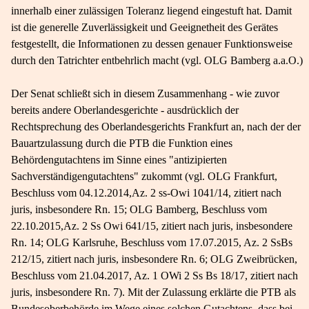
innerhalb einer zulässigen Toleranz liegend eingestuft hat. Damit
ist die generelle Zuverlässigkeit und Geeignetheit des Gerätes
festgestellt, die Informationen zu dessen genauer Funktionsweise
durch den Tatrichter entbehrlich macht (vgl. OLG Bamberg a.a.O.)
Der Senat schließt sich in diesem Zusammenhang - wie zuvor
bereits andere Oberlandesgerichte - ausdrücklich der
Rechtsprechung des Oberlandesgerichts Frankfurt an, nach der der
Bauartzulassung durch die PTB die Funktion eines
Behördengutachtens im Sinne eines "antizipierten
Sachverständigengutachtens" zukommt (vgl. OLG Frankfurt,
Beschluss vom 04.12.2014,Az. 2 ss-​Owi 1041/14, zitiert nach
juris, insbesondere Rn. 15; OLG Bamberg, Beschluss vom
22.10.2015,Az. 2 Ss Owi 641/15, zitiert nach juris, insbesondere
Rn. 14; OLG Karlsruhe, Beschluss vom 17.07.2015, Az. 2 SsBs
212/15, zitiert nach juris, insbesondere Rn. 6; OLG Zweibrücken,
Beschluss vom 21.04.2017, Az. 1 OWi 2 Ss Bs 18/17, zitiert nach
juris, insbesondere Rn. 7). Mit der Zulassung erklärte die PTB als
Bundesoberbehörde im Wege eines solchen Gutachtens, dass bei