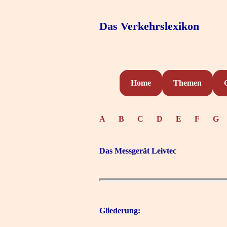
Das Verkehrslexikon
Home
Themen
A
B
C
D
E
F
G
Das Messgerät Leivtec
Gliederung: