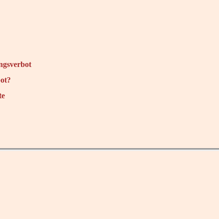
ngsverbot
ot?
te