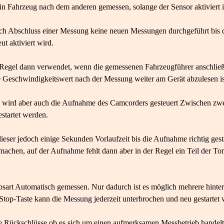
ein Fahrzeug nach dem anderen gemessen, solange der Sensor aktiviert i
ach Abschluss einer Messung keine neuen Messungen durchgeführt bis 
ut aktiviert wird.
r Regel dann verwendet, wenn die gemessenen Fahrzeugführer anschlie
ne Geschwindigkeitswert nach der Messung weiter am Gerät abzulesen ist
rs wird aber auch die Aufnahme des Camcorders gesteuert Zwischen z
startet werden.
eser jedoch einige Sekunden Vorlaufzeit bis die Aufnahme richtig gestart
machen, auf der Aufnahme fehlt dann aber in der Regel ein Teil der T
iebsart Automatisch gemessen. Nur dadurch ist es möglich mehrere hinte
/Stop-Taste kann die Messung jederzeit unterbrochen und neu gestartet
ine Rückschlüsse ob es sich um einen aufmerksamen Messbetrieb hande