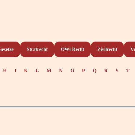
Gesetze
Strafrecht
OWi-Recht
Zivilrecht
V
H
I
K
L
M
N
O
P
Q
R
S
T