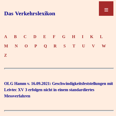
≡
≡
Das Verkehrslexikon
A
B
C
D
E
F
G
H
I
K
L
M
N
O
P
Q
R
S
T
U
V
W
Z
OLG Hamm v. 16.09.2021: Geschwindigkeitsfeststellungen mit
Leivtec XV 3 erfolgen nicht in einem standardiertes
Messverfahren