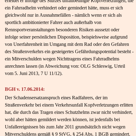
erleidet er infolge des Sturzes unfallbedingte Kopfverletzungen, die
ein Fahrradhelm verhindert oder gemindert hätte, muss er sich
gleichwohl nur in Ausnahmefällen - nämlich wenn er sich als
sportlich ambitionierter Fahrer auch außerhalb von
Rennsportveranstaltungen besonderen Risiken aussetzt oder
infolge seiner persönlichen Disposition, beispielsweise aufgrund
von Unerfahrenheit im Umgang mit dem Rad oder den Gefahren
des Straßenverkehrs ein gesteigertes Gefährdungspotential besteht -
ein Mitverschulden wegen Nichttragens eines Fahrradhelms
anrechnen lassen (in Abweichung von: OLG Schleswig, Urteil
vom 5. Juni 2013, 7 U 11/12).
BGH v. 17.06.2014:
Der Schadensersatzanspruch eines Radfahrers, der im
Straßenverkehr bei einem Verkehrsunfall Kopfverletzungen erlitten
hat, die durch das Tragen eines Schutzhelms zwar nicht verhindert,
wohl aber hätten gemildert werden können, ist jedenfalls bei
Unfallereignissen bis zum Jahr 2011 grundsätzlich nicht wegen
Mitverschuldens gemäß § 9 StVG, § 254 Abs. 1 BGB gemindert.