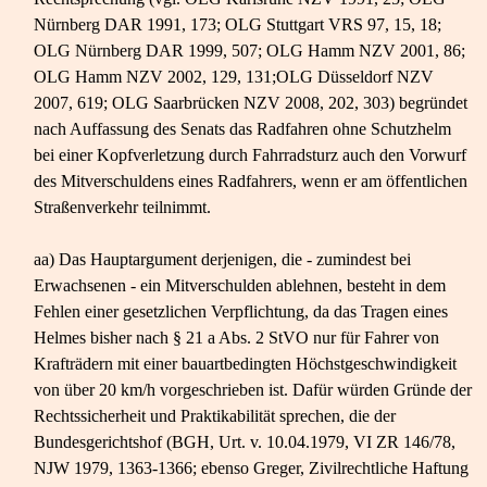
Nürnberg DAR 1991, 173; OLG Stuttgart VRS 97, 15, 18;
OLG Nürnberg DAR 1999, 507; OLG Hamm NZV 2001, 86;
OLG Hamm NZV 2002, 129, 131;OLG Düsseldorf NZV
2007, 619; OLG Saarbrücken NZV 2008, 202, 303) begründet
nach Auffassung des Senats das Radfahren ohne Schutzhelm
bei einer Kopfverletzung durch Fahrradsturz auch den Vorwurf
des Mitverschuldens eines Radfahrers, wenn er am öffentlichen
Straßenverkehr teilnimmt.
aa) Das Hauptargument derjenigen, die - zumindest bei
Erwachsenen - ein Mitverschulden ablehnen, besteht in dem
Fehlen einer gesetzlichen Verpflichtung, da das Tragen eines
Helmes bisher nach § 21 a Abs. 2 StVO nur für Fahrer von
Krafträdern mit einer bauartbedingten Höchstgeschwindigkeit
von über 20 km/h vorgeschrieben ist. Dafür würden Gründe der
Rechtssicherheit und Praktikabilität sprechen, die der
Bundesgerichtshof (BGH, Urt. v. 10.04.1979, VI ZR 146/78,
NJW 1979, 1363-​1366; ebenso Greger, Zivilrechtliche Haftung