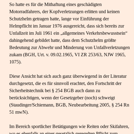
So hatte es für die Mithaftung eines geschädigten
Motorradfahrers, der Kopfverletzungen erlitten und keinen
Schutzhelm getragen hatte, lange vor Einführung der
Helmpflicht im Januar 1976 ausgereicht, dass sich bereits zur
Unfallzeit im Juli 1961 ein „allgemeines Verkehrsbewusstsein“
dahingehend gebildet hatte, dass dem Schutzhelm größte
Bedeutung zur Abwehr und Minderung von Unfallverletzungen
zukam (BGH, Urt. v. 09.02.1965, VI ZR 253/63, NJW 1965,
1075).
Diese Ansicht hat sich auch ganz überwiegend in der Literatur
durchgesetzt, die es für sinnvoll erachtet, den Fortschritt der
Sicherheitstechnik bei § 254 BGB auch dann zu
berücksichtigen, wenn der Gesetzgeber (noch) schweigt
(Staudinger/Schiemann, BGB, Neubearbeitung 2005, § 254 Rn
51 mwN).
Im Bereich sportlicher Betätigungen wie Reiten oder Skifahren,
wo es ebenfalls an einer gesetzlich geregelten Pflicht zum