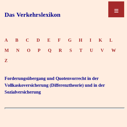
≡
≡
Das Verkehrslexikon
A
B
C
D
E
F
G
H
I
K
L
M
N
O
P
Q
R
S
T
U
V
W
Z
Forderungsübergang und Quotenvorrecht in der
Vollkaskoversicherung (Differenztheorie) und in der
Sozialversicherung