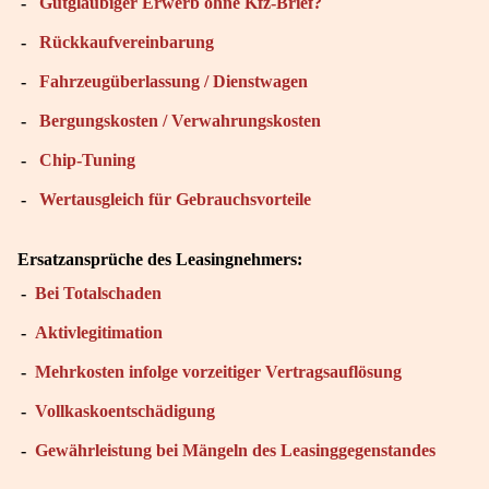
-
Gutgläubiger Erwerb ohne Kfz-Brief?
-
Rückkaufvereinbarung
-
Fahrzeugüberlassung / Dienstwagen
-
Bergungskosten / Verwahrungskosten
-
Chip-Tuning
-
Wertausgleich für Gebrauchsvorteile
Ersatzansprüche des Leasingnehmers:
-
Bei Totalschaden
-
Aktivlegitimation
-
Mehrkosten infolge vorzeitiger Vertragsauflösung
-
Vollkaskoentschädigung
-
Gewährleistung bei Mängeln des Leasinggegenstandes